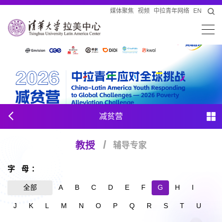
媒体聚焦
视频
中拉青年网络
EN
减贫营
教授
辅导专家
字 母：
全部
A
B
C
D
E
F
G
H
I
J
K
L
M
N
O
P
Q
R
S
T
U