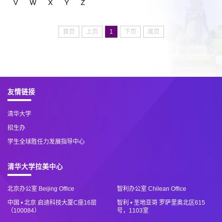
V
W
X
Y
Z
首页
上页
1
下页
尾页
友情链接
清华大学
招生办
学生全球胜任力发展指导中心
清华大学拉美中心
北京办公室 Beijing Office
智利办公室 Chilean Office
中国 • 北京 启迪科技大厦C座16层
智利 • 圣地亚哥 罗萨里奥北区615
（100084）
号，1103室