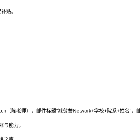
应补贴。
ua.edu.cn（陈老师），邮件标题“减贫营Network+学校+院系
趣与能力；
建之旅。