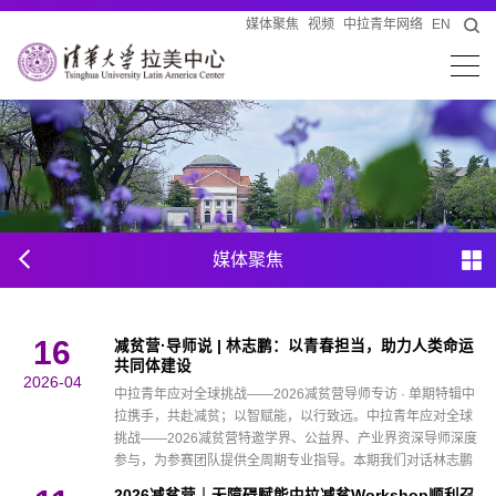
媒体聚焦
视频
中拉青年网络
EN
媒体聚焦
16
减贫营·导师说 | 林志鹏：以青春担当，助力人类命运
共同体建设
2026-04
中拉青年应对全球挑战——2026减贫营导师专访 · 单期特辑中
拉携手，共赴减贫；以智赋能，以行致远。中拉青年应对全球
挑战——2026减贫营特邀学界、公益界、产业界资深导师深度
参与，为参赛团队提供全周期专业指导。本期我们对话林志鹏
导师，听他分享对中拉青年减贫创新的思考、对赛事模式的理
2026减贫营｜无障碍赋能中拉减贫Workshop顺利召