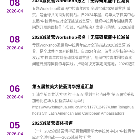
08
2026减贫营Workshop报名｜无障碍赋能中拉减贫
经管学院中国-...
专题Workshop邀请函中拉青年应对全球挑战2026减贫营 减
2026-04
贫，是全球共同面对的挑战。自2024年起，清华大学拉美中心
发起“中拉青年应对全球挑战减贫营”，组织中拉青年围绕真实
问题开展跨国协作与实践，推动解决方案走向落地。2026减贫
营现已正式启动··· ··· 在数字浪潮加速发展的今天，无障碍正成
08
2026减贫营Workshop报名｜无障碍赋能中拉减贫
为推动包容性发展与减贫的重要路径。当中国在无障碍、数字
专题Workshop邀请函中拉青年应对全球挑战2026减贫营 减
教育与社区治理中的经验，遇见拉美国家在残障服务、基层医
2026-04
贫，是全球共同面对的挑战。自2024年起，清华大学拉美中心
疗、教育公平...
发起“中拉青年应对全球挑战减贫营”，组织中拉青年围绕真实
问题开展跨国协作与实践，推动解决方案走向落地。2026减贫
营现已正式启动··· ··· 在数字浪潮加速发展的今天，无障碍正成
为推动包容性发展与减贫的重要路径。当中国在无障碍、数字
教育与社区治理中的经验，遇见拉美国家在残障服务、基层医
06
第五届拉美大使荟清华报道汇总
疗、教育公平...
1. 清华新闻共话“中国的‘十五五’规划与经济转型”第五届拉美和
2026-04
加勒比驻华大使荟清华活动举行
https://www.tsinghua.edu.cn/info/1177/124974.htm Tsinghua
hosts 5th Latin American and Caribbean Ambassadors’
Dialogue on China’s 15th Five-Year
05
​2025减贫营媒体报道
Planhttps://www.tsinghua.edu.cn/en/info/1245/14752.htm 第
（一） 2025减贫营清华初赛新闻清华大学拉美中心l “中拉青年
五届拉美和加勒比驻华大使荟清华活动现场观察Frontline
2026-04
应对全球挑战——2025减贫营”开营
observations at the 5th Latin American and Caribbean...