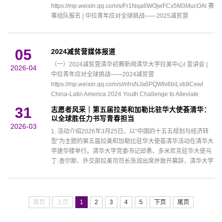
https://mp.weixin.qq.com/s/Fr1Nqa6WOjwFCx5M3MucOAl 赛
事组队报名 | 中拉青年应对全球挑战——2025减贫营
https://mp.weixin.qq.com/s/NTbTyIyxAqWj5xDL6-8kcgl “2025
减贫营”中智减贫讲座顺利举办
https://mp.weixin.qq.com/s/im7Qzz8aEpjgvGwUGMiU9Al
05
2024减贫营媒体报道
“2025减贫营”中巴减贫讲座顺利举办
（一）2024减贫营清华初赛新闻清华大学拉美中心l 宣讲会 |
https://mp.weixin.qq.com/s/dW1lwcwahZl...
2026-04
中拉青年应对全球挑战——2024减贫营
https://mp.weixin.qq.com/s/mhsNJa6PQWbi6biLvb9Cewl
China-Latin America 2024 Youth Challenge to Alleviate
Povertyhttps://mp.weixin.qq.com/s/kjDk1xG4-
31
志愿者风采｜第五届拉美和加勒比驻华大使荟清华：
w_M6DoRiyoeWQl 倒计时1天 | 中拉青年应对全球挑战2024
以全球胜任力书写青春担当
减贫营宣讲会
2026-03
1. 活动介绍2026年3月25日，以“中国的十五五规划与经济转
https://mp.weixin.qq.com/s/LruaJfn7hGDwqyOrzbTg8wl 报名
型”为主题的第五届拉美和加勒比驻华大使荟清华活动在清华大
| 中拉青年应对全球挑战——2024减贫营https...
学建华楼举行。清华大学党委书记邱勇、多米尼克驻华大使马
丁·查尔斯、外交部拉美司司长张润出席并致开幕辞，清华大学
校务委员会副主任杨斌致闭幕辞。清华大学国际合作与交流处
处长肖茜、拉美中心主任陈涛涛主持活动。来自拉美和加勒比
地区22个使馆的30余名驻华使节和代表参会。邱勇对与会嘉宾
表示欢迎与感谢...
首页
上页
1
2
3
4
5
下页
尾页