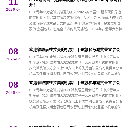
11
解，以及对青年成长的真切寄语。---导师简介泉州市路桥发展
开！
集团有限公司党委书记、董事长研究/实践领域：交通基建与产
2026-04
中拉青年应对全球挑战邀你加入“2026减贫营”一起发现你身边
业扶贫、标准化管...
的贫困共同探究减贫解决方案优秀团队还可赴巴西/智利进行跨
文化互鉴全球挑战，共同应对 关于“减贫营”减贫，是发展中国
家的普遍挑战，也是全世界的共同挑战。2024年，清华大学拉
美中心、清华大学经管学院中国-拉丁美洲管理研究中心以及清
华大学学生全球胜任力发展指导中心协同拉美高校合作伙伴，
在中国、巴西、智利发起并开展“中拉青年应对全球挑战——
08
欢迎领取前往拉美的机票！ | 邀您参与减贫营宣讲会
2024减贫...
中拉青年应对全球挑战2026减贫营宣讲会报名 《中拉青年应
2026-04
对全球挑战》邀你加入2026减贫营一起发现你身边的贫困共同
探究减贫解决方案 预计10支以上的优秀团队最高可获得百分百
机票及住宿报销金额赴巴西或智利进行跨文化互鉴（机票舱位
及住宿按学校标准） 不用担心找不到队友线下参与宣讲会 我们
08
欢迎领取前往拉美的机票！ | 邀您参与减贫营宣讲会
为你来配对 关于“减贫营”减贫，是发展中国家的普遍挑战，也
中拉青年应对全球挑战2026减贫营宣讲会报名 《中拉青年应
是全世界的共同挑战。2024年，清华大学拉美中心、清华大学
2026-04
对全球挑战》邀你加入2026减贫营一起发现你身边的贫困共同
经管学院中国-...
探究减贫解决方案 预计10支以上的优秀团队最高可获得百分百
机票及住宿报销金额赴巴西或智利进行跨文化互鉴（机票舱位
及住宿按学校标准） 不用担心找不到队友线下参与宣讲会 我们
为你来配对 关于“减贫营”减贫，是发展中国家的普遍挑战，也
是全世界的共同挑战。2024年，清华大学拉美中心、清华大学