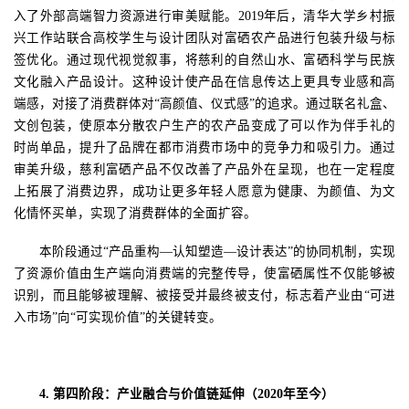
入了外部高端智力资源进行审美赋能。
2019
年后，清华大学乡村振
兴工作站联合高校学生与设计团队对富硒农产品进行包装升级与标
签优化。通过现代视觉叙事，将慈利的自然山水、富硒科学与民族
文化融入产品设计。这种设计使产品在信息传达上更具专业感和高
端感，对接了消费群体对“高颜值、仪式感”的追求。通过联名礼盒、
文创包装，使原本分散农户生产的农产品变成了可以作为伴手礼的
时尚单品，提升了品牌在都市消费市场中的竞争力和吸引力。通过
审美升级，慈利富硒产品不仅改善了产品外在呈现，也在一定程度
上拓展了消费边界，成功让更多年轻人愿意为健康、为颜值、为文
化情怀买单，实现了消费群体的全面扩容。
本阶段通过
“产品重构—认知塑造—设计表达”的协同机制，实现
了资源价值由生产端向消费端的完整传导，使富硒属性不仅能够被
识别，而且能够被理解、被接受并最终被支付，标志着产业由“可进
入市场”向“可实现价值”的关键转变。
4.
第四阶段：产业融合与价值链延伸（
2020
年至今）