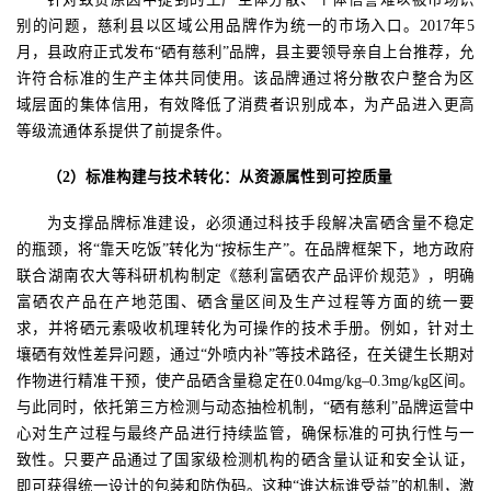
别的问题，慈利县以区域公用品牌作为统一的市场入口。
2017
年
5
月，县政府正式发布“硒有慈利”品牌，县主要领导亲自上台推荐，允
许符合标准的生产主体共同使用。该品牌通过将分散农户整合为区
域层面的集体信用，有效降低了消费者识别成本，为产品进入更高
等级流通体系提供了前提条件。
（
2
）标准构建与技术转化：从资源属性到可控质量
为支撑品牌标准建设，必须通过科技手段解决富硒含量不稳定
的瓶颈，将
“靠天吃饭”转化为“按标生产”。在品牌框架下，地方政府
联合湖南农大等科研机构制定《慈利富硒农产品评价规范》，明确
富硒农产品在产地范围、硒含量区间及生产过程等方面的统一要
求，并将硒元素吸收机理转化为可操作的技术手册。例如，针对土
壤硒有效性差异问题，通过“外喷内补”等技术路径，在关键生长期对
作物进行精准干预，使产品硒含量稳定在
0.04mg/kg
–
0.3mg/kg
区间。
与此同时，依托第三方检测与动态抽检机制，“硒有慈利”品牌运营中
心对生产过程与最终产品进行持续监管，确保标准的可执行性与一
致性。只要产品通过了国家级检测机构的硒含量认证和安全认证，
即可获得统一设计的包装和防伪码。这种“谁达标谁受益”的机制，激