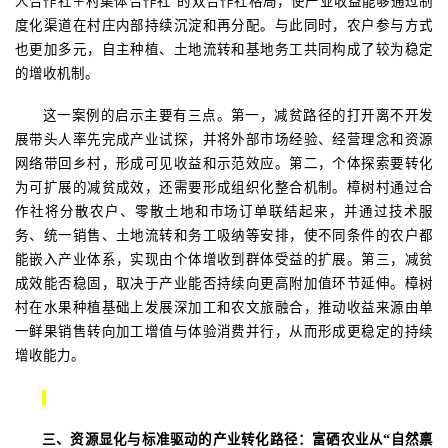
人合作社＋村集体合作社
”
的双合作社格局，使产业收益能够通过制
度化渠道在村庄内部持续沉淀和再分配。与此同时，农户参与方式
也更加多元，自主种植、土地流转和基地务工共同构成了较为稳定
的增收机制。
这一案例的启示主要有三点。第一，减贫路径的打开离不开发
展带头人率先完成产业试探，并将外部市场经验、经营理念和资源
网络带回乡村，形成可见收益和示范效应。第二，个体探索要转化
为可扩展的减贫成效，还需要形成组织化整合机制。樟树村通过合
作社将分散农户、零散土地和市场订单联结起来，并通过技术服
务、统一销售、土地流转和务工吸纳等安排，使不同条件的农户都
能嵌入产业体系，实现由个体增收到群体受益的扩展。第三，减贫
成效能否稳固，取决于产业能否持续向更高附加值环节延伸。樟树
村在水果种植基础上发展深加工和农文旅融合，推动收益来源由单
一鲜果销售转向加工增值与体验消费并行，从而形成更稳定的持续
增收能力。
三、
资源显化与标准驱动的产业转化路径：富硒农业从
“自然禀