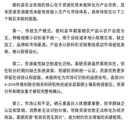
慈利县农业贫困的核心在于资源优势未能转化为产业优势，其
本质是资源属性未能有效嵌入生产与市场体系，具体体现在以下三
个相互关联的层面。
第一，
传统生产模式。慈利县早期富硒农产品以农户自营为
主，种植规模小且标准不统一，用于自给或本地小规模交易，缺乏
加工、品牌和市场渠道。产品多以原料形式销售给周边市场或批发
商，难以获得溢价。
第二，
资源属性缺乏制度化识别。富硒资源虽然客观存在，但
在较长时期内缺乏系统调查、权威检测和统一认证，资源优势更多
停留在经验认知层面，未能转化为市场可识别的品质信号。直到
201
4-2016
年慈利联合相关科研机构完成全县富硒土壤系统调查后，资源
分布和硒含量才被较完整地确认。
第三，
市场认知不足。硒元素虽对人体健康重要，但早期缺乏
认证和营销，消费者无法识别价值，导致资源优势无法转化为经济
效益。富硒资源
“有其名而无其价”，成为制约农业增值的关键瓶颈。