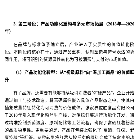
3.
第三阶段：产品功能化重构与多元市场拓展（
2018
年—
2020
年）
在品牌与标准体系确立后，产业进入了实质性的价值转化阶
段。本阶段的核心在于，通过产品重构、认知塑造与符号表达的协
同作用，将可识别的资源属性转化为可被消费与支付的市场价值。
（
1
）产品功能化转型：从“初级原料”向“深加工商品”的价值跃
升
有了品牌，还需要有能够持续吸引消费者的
“硬产品”。企业开始
通过加工与技术改造，将富硒属性嵌入具体产品形态之中，使其由
抽象质量特征转化为可消费的价值载体。张家界佐胜食品有限公司
于
2018
年引入现代化粉丝生产线，对传统红薯进行功能化开发，通
过精准控制杀菌温度、原料配比等工艺流程，确保了富硒红薯粉丝
的品质稳定性。更重要的是，产品在包装上强化了“富硒、低
GI
、健
康控糖”等标签。这种转型将红薯从按斤卖的原料变成了按盒卖的功