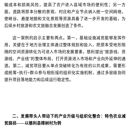
输成本和损耗风险，提高了农户进入县域市场的便利性；另一方
面，道路将原本分散的景观、村庄和产业节点纳入统一空间网络，
使峡谷、悬崖地貌和文化景观等资源具备了进一步开发的基础，为
后续乡村旅游和农文旅融合发展创造了条件。
这一案例的启示主要有两点。第一，基础设施减贫能够发挥作
用，关键在于地方治理主体通过整体规划和投入，把原本受地形阻
隔的空间资源转化为可进入市场的发展要素，慈利提出
“旅游线、资
源线、产业线”的整体布局，
打开资源进入市场和产业向外延伸的通
道
。第二，减贫项目要从单点突破转化为有效的公共成果，需要形
成统筹
+
执行
+
群众参与相衔接的组织化实施机制，通过多层级协同
提升项目落地能力和后续运行稳定性。
二、发展带头人带动下的产业升级与组织化整合：特色农业减
贫路径
——以慈利县樟树村为例