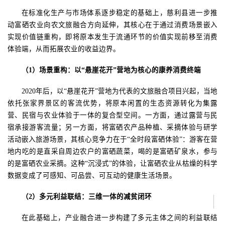
在标准化生产与市场体系逐步稳定的基础上，慈利县进一步推
动富硒农业向农文旅融合方向延伸，其核心在于通过消费场景嵌入
实现价值链重构，即将原本发生于流通环节的价值实现前移至消费
体验端，从而拓展农业的收益边界。
（
1
）场景重构：以“悬崖花开”营地为核心的康养消费终端
2020
年后，以“悬崖花开”营地为代表的文旅融合项目兴起，当地
依托张家界景区的客流优势，将原本闲置的生态资源转化为集露
营、民宿与农业体验于一体的复合型空间。一方面，通过露营与民
宿承接游客流量；另一方面，将富硒农产品种植、采摘体验与研学
活动嵌入旅游场景，其核心竞争力在于“全时段富硒体验”：游客在营
地内吃的是直采自周边农户的富硒蔬菜，喝的是富硒矿泉水，参与
的是富硒农业采摘。这种“沉浸式”的体验，让富硒农业从枯燥的科学
数据变成了可感知、可品尝、可互动的健康生活场景。
（
2
）多元利益联结：三维一体的减贫闭环
在此基础上，产业融合进一步构建了多元主体之间的利益联结