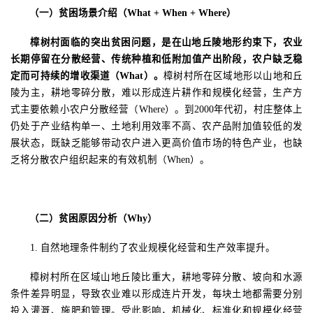
（一）贫困场景介绍（
What + When + Where
）
樟树村面临的突出贫困问题，是在山地丘陵地形约束下，农业
长期停留在分散经营、传统种植和低附加值产出阶段，农户缺乏稳
定而可持续的增收渠道（
What
）。
樟树村所在区域地形以山地和丘
陵为主，耕地零碎分散，难以形成连片耕作和规模化经营，生产方
式主要依赖小农户分散经营（
Where
）。到
2000
年代初，村庄整体上
仍处于产业结构单一、土地利用效率不高、农产品附加值较低的发
展状态，既缺乏能够带动农户进入更高价值市场的特色产业，也缺
乏将分散农户组织起来的有效机制（
When
）。
（二）贫困原因分析（
Why
）
1.
自然地理条件制约了农业规模化经营和生产效率提升。
樟树村所在区域山地丘陵比重大，耕地零碎分散、坡向和水源
条件差异明显，导致农业难以形成连片开发，每块土地都需要分别
投入灌溉、施肥和管理。受此影响，机械化、标准化和规模化经营