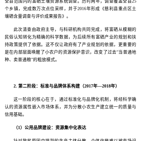
全县范围内的富硒土壤资源系统调查。历时两年，调查覆盖全县
25
个乡镇，完成数万次点位采样，并于
2016
年形成《慈利县重点区土
壤硒含量调查与评价成果报告》。
此次清查由政府主导，与科研机构共同完成，将富硒从模糊的
民俗认知转化为精确的科学数据，为后续所有富硒产业的规划和扶
持政策提供了依据。这不仅让政府有了产业规划的依据，更重要的
是在内部层面唤醒了小农户的资源保护意识，改变了过去
“当普通地
种、卖普通粮”的粗放模式。
2.
第二阶段：标准与品牌体系构建（
2017
年—
2018
年）
这一阶段的核心在于，通过标准化与品牌化机制，将经科学确
认的资源属性嵌入市场体系，并为分散小农生产建立统一的质量与
信用基础。
（
1
）公用品牌建设：
资源
集中化表达
针对致贫原因中提到的生产主体分散、个体信誉难以被市场识