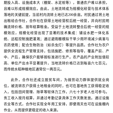
期投入高、设施成本大（棚架、水泥桩等），普通农户难以承担，
且难以形成规模效应。由此，土地流转成为规模化经营与技术体系
落地的关键前提，当前村内流转土地已达
200
余亩。村民通过将土地
出租给合作社，合作社在获得土地经营权后统一经营，并向村民明
确流转价格、按年结算租金。受益于土地流转整合后统一经营的规
模效应，规模化经营出现了显著的技术集成：铺设水肥一体化系
统、远程控制施肥灌溉；通过避雨棚模拟干旱少雨环境减少病害与
农药使用；配合生物防治（如杀虫灯）等提升品质。合作社为农户
提供全流程生产管理支持，包括施肥、修剪等指导，覆盖产前、产
中、产后
，确保农户能够按标准进行生产
。农产品的产业附加值较
高、单位产出水平显著提升，当地流转价格已达到每亩六七百元，
而传统水稻种植地区通常仅一两百元。
此外，合作社还成立脱贫车间，为弱劳动力群体提供就业岗
位，被流转农户获得土地租金的同时，也可在基地务工获得稳定收
入，
包括田间管理、除草等轻体力工作，六七十岁老人也可参与
。
务工收入按月结算，并通过考勤记录具体工作天数发放。通过设施
农业等方式，合作社实现全年用工安排，即便雨天也可在设施棚内
作业，从而提供更稳定的收入来源。