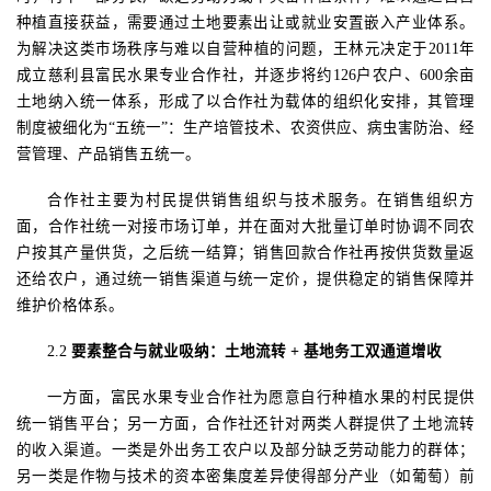
种植直接获益，需要通过土地要素出让或就业安置嵌入产业体系。
为解决这类市场秩序与难以自营种植的问题，王林元决定于
2011
年
成立慈利县富民水果专业合作社，并逐步将约
126
户农户、
600
余亩
土地纳入统一体系，形成了以合作社为载体的组织化安排，其管理
制度被细化为“五统一”：生产培管技术、农资供应、病虫害防治、经
营管理、产品销售五统一。
合作社主要为村民提供销售组织与技术服务。在销售组织方
面，合作社统一对接市场订单，并在面对大批量订单时协调不同农
户按其产量供货，之后统一结算；销售回款合作社再按供货数量返
还给农户，通过统一销售渠道与统一定价，提供稳定的销售保障并
维护价格体系。
2.2
要素整合与就业吸纳：土地流转
+
基地务工双通道增收
一方面，富民水果专业合作社为愿意自行种植水果的村民提供
统一销售平台；另一方面，合作社还针对两类人群提供了土地流转
的收入渠道。一类是外出务工农户以及部分缺乏劳动能力的群体；
另一类是作物与技术的资本密集度差异使得部分产业（如葡萄）前