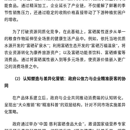
能食品。通过精深加工，企业延长了产业链，不仅缓解了鲜薯的季
节性销售压力，还通过稳定的收购价格直接带动了下游种植贫困户
的增收。
为了打破资源同质化竞争，在此基础上，富硒属性逐步从单一
的粮食作物延伸至全场景的健康生活产品中。例如，依托当地优质
水源开发的
“富硒矿泉水”；利用富硒生态开发的“富硒万福温泉”，将
农业资源转化为康养旅游资产；以及富硒功能茶饮料、富硒蜂蜜等
消费品。通过将富硒属性嵌入到等多元场景，使资源价值嵌入更广
泛的消费场景之中。
（
2
）认知塑造与差异化营销：政府公信力与企业精准获客的协
同
在产品体系建立后，政府与企业共同推动消费端的认知转化，
呈现出
“大众推销”和“精准科普”的双层结构，针对不同市场实施差异
化策略。
政府通过举办
“中国·慈利富硒食品大会”，邀请国家级营养专家