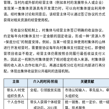
管理。当村内或外部的经营主体（例如本村的发展带头人或企业）
发现某一类集体资源具有开发潜力时，可以向村集体提出利用申
请。经村集体讨论和同意后，该经营主体可以通过签订协议的方式
获得对相关资源的经营使用权。
在收益分配机制上，村集体与经营主体签订明确的收益协议，
约定每年向村集体支付一定金额的固定收益，形成一种
“资源入市
+
保底分红”的制度安排。例如，当某一经营主体使用村集体的山林
进行开发经营时，需要按协议每年向村集体支付固定分红。即便经
营项目收益不稳定，经营主体仍需按照合同履行最低收益支付义
务，因此这一机制为村集体提供了相对稳定的收入来源。村集体获
得的收入进入合作社账户后，再通过股权分红在村庄内部进行再分
配，体现出集体收益到公共福利的连接机制。
主体
介入的时间
/
阶段
关键贡献
带头人
/
村党
全程，引领脱贫实践
市场认知输入、率先投入、
组织负责人
头组织化
个人合作社
带头人获得个体经营
统一销售、统一定价、统一
成功后，
2011
年
算、技术服务