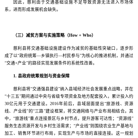
因此，慈利由于交通基础设施不足导致资源无法进入市场体
系，进而形成发展机会缺失。
（三）
减贫方案与实施策略（
How + Who
）
慈利县将交通基础设施建设作为减贫的基础性突破口，逐步形
成了以
“
政府统筹
—
乡镇执行
—
村民参与
”
为核心的推进机制，并通过
“
交通
+
产业
”
的路径实现发展条件的系统性改善。
1.
县
政府统筹规划与资金保障
慈利县将
“
交通强县建设
”
纳入县域经济社会发展重点战略，并在
“
十三五
”
期间通过中央与省级专项资金及地方配套投入，累计投入约
30
亿元用于交通建设。
2016
年前后，县域层面提出
“
旅游线、资源
线、产业线
”
的
“
三路
”
建设框架，将交通网络与产业布局相结合。其
中，
“
旅游线
”
重点连接景区与乡村节点，提升游客可达性；
“
资源线
”
服务生态资源开发与乡村生活需求；
“
产业线
”
则围绕农业生产基地与
加工、销售环节进行布局，实现生产与市场的直接连接。这一规划