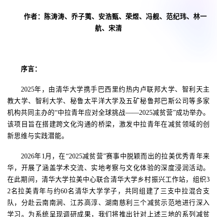
作者：陈涛涛、乔子荑、安浩甄、荣煜、冯舰、范纪玮、林一
航、宋清
序言：
2025
年，由清华大学携手巴西里约热内卢联邦大学、智利天主
教大学、智利大学、秘鲁太平洋大学及五矿秘鲁邦巴斯公司等多家
机构共同主办的“中拉青年应对全球挑战——
2025
减贫营”成功举办。
该项目旨在搭建跨文化沟通的桥梁，激发中拉青年在减贫领域的创
新思维与实践潜能。
2026
年
1
月，在“
2025
减贫营”赛事中脱颖而出的拉美优秀青年来
华，开展了涵盖学术交流、实地考察与文化体验的深度浸润活动。
在此期间，清华大学拉美中心联合清华大学乡村振兴工作站，组织
3
2
名拉美青年与约
60
名清华大学学子，共同组建了三支中拉混合支
队，分赴云南南涧、江苏高淳、湖南慈利三个减贫示范地进行深入
学习。为系统呈现调研成果，我们将推出针对上述三地的系列减贫