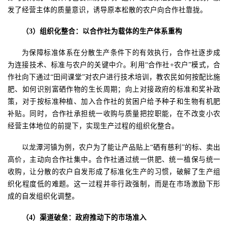
发了经营主体的质量意识，诱导原本松散的农户向合作社靠拢。
（
3
）
组织化整合：以合作社为载体的生产体系重构
为保障标准体系在分散生产条件下的有效执行，合作社逐步成
为连接技术、标准与农户的关键中介。
利用
“
合作社
+
农户
”
模式，合
作社向下通过
“
田间课堂
”
对农户进行
技术培训
，教农民如何按配比施
肥、如何识别富硒作物的生长周期
；
向上对接政府的标准和奖补政
策
，
对于按标准种植、加入合作社的贫困户给予种子和生物有机肥
补贴。同时
，
合作社承担统一收购与质量把控职能，在不改变小农
经营主体地位的前提下，实现生产过程的组织化整合。
以龙潭河镇为例，农户为
了
能让产品贴上
“
硒有慈利
”
的标、卖出
高价，主动向合作社集中
。
合作社通过统一供肥、统一植保与统一
收购，让分散的农户自发形成了标准化生产的习惯，破解了生产组
织化程度低的难题。这一过程并非行政强制，而是在市场激励下形
成的自发组织化调整。
（
4
）渠道破垒：政府推动下的市场准入