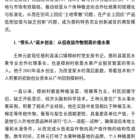
地与市场有效联结，推动经营从个体种植走向合作社统筹的规模化
与标准化
，
从而在空间上回应
“
土地零散
”
问题，在产业上回应
“
产品
低附加值与缺乏创新
”
问题
，
成为慈利特色农业创新减贫的典型模
式。
1.
“带头人”返乡创业：从低收益作物到高价值水果
王林元是现任慈利县溪口镇樟树村党支部书记，慈利县富民水
果专业合作社理事长，也是樟树村依靠水果产业脱贫致富的带头
人。他于
2002
年返乡创业，为改变家乡的落后面貌，带着技术和个
人积累的初始创业资本从广州回到樟树村。
一直以来，樟树村都是种植油菜、柑橘等为主，村民因循守
旧，缺乏开拓意识、经济头脑和科学技术。王林元曾在广东从事水
果采购，积累了相关产业经验。他在实践中发现相比于种植玉米、
棉花等传统作物，葡萄与梨生长周期更短、具备更高单位产值，于
是他引入外地优质品种并进行
“引入—适配—试种”，确保适应本地土
壤和水源条件，从而完成从低收益作物向高产值作物的结构性调
整。数年时间，王林元打响了水果种植基地的品牌，个人种植面积