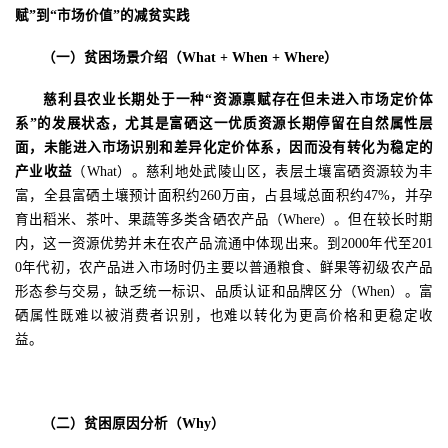
赋”到“市场价值”的减贫实践
（一）贫困场景介绍（
What + When + Where
）
慈利县农业长期处于一种
“资源禀赋存在但未进入市场定价体
系”的发展状态，尤其是富硒这一优质资源长期停留在自然属性层
面，未能进入市场识别和差异化定价体系，因而没有转化为稳定的
产业收益
（
What
）。慈利地处武陵山区，表层土壤富硒资源较为丰
富，全县富硒土壤预计面积约
260
万亩，占县域总面积约
47%
，并孕
育出稻米、茶叶、果蔬等多类含硒农产品（
Where
）。但在较长时期
内，这一资源优势并未在农产品流通中体现出来。到
2000
年代至
201
0
年代初，农产品进入市场时仍主要以普通粮食、鲜果等初级农产品
形态参与交易，缺乏统一标识、品质认证和品牌区分（
When
）。富
硒属性既难以被消费者识别，也难以转化为更高价格和更稳定收
益。
（二）贫困原因分析（
Why
）