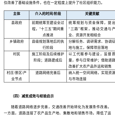
仅改善了基础设施条件，也在一定程度上提升了社区组织能力。
主体
介入的时间
/
阶段
关键贡献
县政府
前期统筹至建设全过
统筹规划与资金保障，提
程，
“
十三五
”
期间重
“
三路
”
框架，推动交通与
点推进
业、资源开发相结合
乡镇政府
县级规划落地后的执
分解任务、调研需求、协调
行阶段
地与施工，保障项目落地
村民
施工阶段及后续维护
以工代赈参与建设，监督
阶段
；
道路建成后
量，参与日常维护
；
借助道
改善扩大农产品外运和销售
村庄
/
景区
/
产
道路网络完善后
纳入统一空间网络，实现资
业节点
与市场连接
（四）减贫成效与经验启示
随着道路网络逐步完善，交通改善开始转化为发展条件改善。
一方面，道路连接了农产品生产地、集散地和销售市场，降低了运