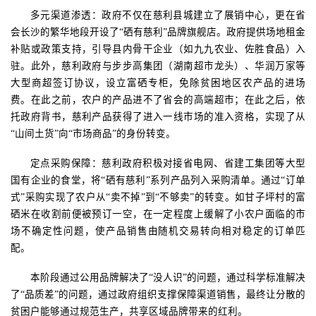
多元渠道渗透：政府不仅在慈利县城建立了展销中心，更在省
会长沙的繁华地段开设了
“硒有慈利”品牌旗舰店。政府提供场地租金
补贴或政策支持，引导县内骨干企业（如九九农业、佐胜食品）入
驻。此外，慈利政府与步步高集团（湖南超市龙头）、华润万家等
大型商超签订协议
，
设立富硒专柜，免除贫困地区农产品的进场
费。在此之前，农户的产品进不了省会的高端超市；在此之后，依
托政府背书，慈利产品获得了进入一线市场的准入资格，实现了从
“山间土货”向“市场商品”的身份转变。
定点采购保障：慈利政府积极对接省电网、省建工集团等大型
国有企业
的食堂，将
“硒有慈利”系列产品列入采购清单。通过“订单
式”采购实现了农户从“卖不掉”到“不够卖”的转变。如甘子坪村的富
硒米在收割前便被预订一空，在一定程度上缓解了小农户面临的市
场不确定性问题，使产品销售由随机交易转向相对稳定的订单匹
配。
本阶段通过公用品牌解决了
“没人识”的问题，通过科学标准解决
了“品质差”的问题，通过政府组织支撑保障渠道销售，最终让分散的
贫困户能够通过规范生产，共享区域品牌带来的红利。