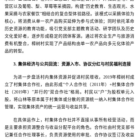
营区以及葡萄、梨、草莓等采摘园，构建
“
历史
教育、生态观光、水
果采摘与农家餐饮
”相结合的复合型体验路径。该模式以采摘体验为
核心，将消费从单一农产品购买延伸为参与式体验；同时依托革命
历史资源的教育功能，吸引党支部主题教育活动、研学团队及历史
文化爱好者，逐步形成稳定的团体客源。通过将农业生产与旅游消
费有机整合，樟树村实现了产品结构由单一农产品向多元化体验产
品的转型。
3.
集体经济与公共回流：资源入市、协议分红与村民福利连接
为进一步盘活村内集体资源并促进村民增收，
2019
年樟树村成
立了村集体合作社，由此形成“个人合作社（
2011
年）
+
村集体合作
社（
2019
年）”并行的“双合作社”格局。村民以“户”为股权单元入
股，将山林等原本属于村集体或分散的资源统一纳入村集体合作社
管理，实现集体资产的统一运营与收益共享。
在具体运作上，村集体合作社并不直接从事所有经营活动，而
是主要承担资源整合与收益分配平台的角色。合作社由村党支部书
记兼任合作社理事长，负责资源使用的审批、合作协议签订及收益