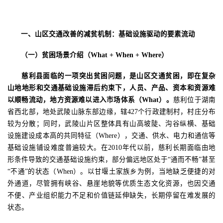
一、山区交通改善的减贫机制：基础设施驱动的要素流动
（一）贫困场景介绍（
What + When + Where
）
慈利县面临的一项突出贫困问题，是山区交通贫困，即在复杂
山地地形和交通基础设施滞后约束下，人员、产品、资本和资源难
以顺畅流动，地方资源难以进入市场体系（
What
）。
慈利位于湖南
省西北部，地处武陵山脉东部边缘，辖
427
个行政建制村，村庄分布
较为分散；同时，武陵山片区整体具有山高坡陡、沟谷纵横、基础
设施建设成本高的共同特征（
Where
），交通、供水、电力和通信等
基础设施铺设难度普遍较大。在
2010
年代以前，慈利长期面临由地
形条件导致的交通基础设施约束，部分偏远地区处于
“
通而不畅
”
甚至
“
不通
”
的状态（
When
）。以甘堰土家族乡为例，当地缺乏便捷的对
外通道，尽管拥有峡谷、悬崖地貌等优质生态文化资源，也因交通
不便、产业组织能力不足和价值链延伸缺失，长期停留在
难发展
的
状态。