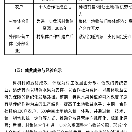
农户
个人合作社成立后
种植销售
/租让土地
/
提供劳
力
村集体合作
为进一步盘活村集体
集体土地收益归集体经济；
社
资源，
2019
年
产合作开发
外部经营主
村集体合作社建立后
激活沉睡资源、支付固定分
体（外部企
业）
（四）
减贫成效与经验启示
樟树村的减贫成效，体现为村庄发展由分散、低效的传统农
业，逐步转向以特色水果为支撑、以合作社为载体、以集体收益回
流为保障的组织化发展路径。前期，特色水果种植的引入改变了原
有以传统作物为主的生产结构，提高了土地收益水平；中期，合作
社将约
126
户农户、
600
余亩土地纳入统一体系，并通过统一技术、
统一销售和统一定价等方式，推动分散经营转向规模化、标准化经
营；后期，村集体合作社进一步介入资源整合与收益分配，形成
“
个