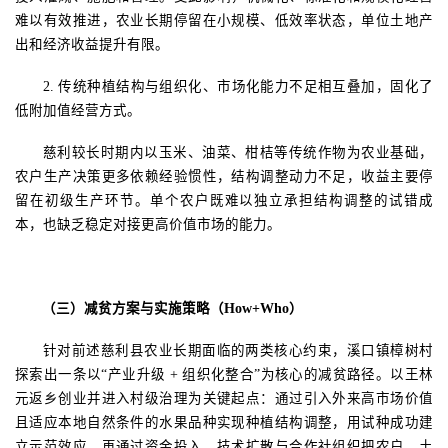
难以有效推进，农业长期停留在小规模、低效率状态，单位土地产
出和经济收益提升有限。
2.
传统种植结构与组织化、市场化能力不足相互叠加，固化了
低附加值经营方式。
慈利较长时期内以玉米、油菜、柑桔等传统作物为农业基础，
农户生产决策更多依赖经验惯性，结构调整动力不足
，
收益主要停
留在初级生产环节
。
单个农户既难以独立承担结构调整的试错成
本，也缺乏稳定对接更高价值市场的能力。
（三）减贫方案与实施策略（
How+Who
）
针对前述慈利县
农业
长期面临的
两类
核心约束
，
溪口镇樟树村
探索出一条以
“
产业升级
+
组织化整合
”
为核心的减贫路径。以王林
元返乡创业并进入村级治理为关键起点：通过引入
外来高市场价值
且适应本地自然条件的
水果品种实现种植结构调整，用试种成功建
立示范效应，再通过资金投入、技术扩散与合作社组织把农户、土