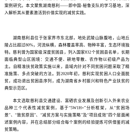
案例研究。本文聚焦
湖南慈利
——即中国
-
秘鲁
支队的学习基地，深
入解析其从要素激活到价值实现的减贫实践。
湖南慈利县位于张家界市东北部，地处武陵山脉腹地，山地丘
陵占比超过
80%
，河流纵横，森林覆盖率高、物种丰富，生态环境独
特。慈利曾为国家级深度贫困县，列入国家
832
个贫困县名单，长期
面临典型山区困境：交通不便、耕地零散、农作物以初级产品为
主。自精准扶贫政策实施以来，县域内针对不同贫困问题采取了精
准施策、多点突破的方法。到
2020
年初，慈利实现贫困人口全面脱
贫，成功退出贫困县序列，成为湖南省乡村振兴和特色产业扶贫的
典型示范区。
本文选取慈利县交通建设、富硒农业发展及创新引入外来农业
品种三个代表性减贫案例，基于
“5W1H+”
分析框架，从
“
贫困场
景
”
、
“
致贫原因
”
、
“
减贫方案与实施策略
”
及
“
项目成效
”
四个层面阐
述案例内容，并在
总结部分结合
每个案例的经验提炼可供借鉴的减
贫策略。