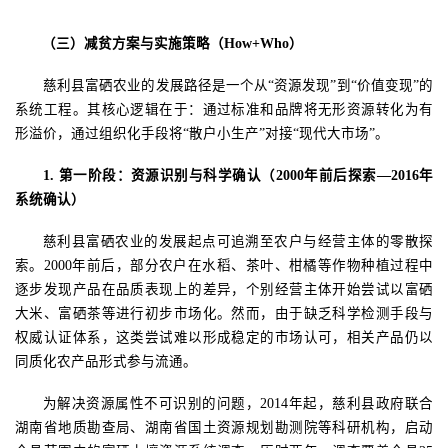
（三）减贫方案与实施策略（
How+Who
）
慈利县富硒农业的发展路径是一个从
“资源发现”到“价值变现”的
系统工程。其核心逻辑在于：通过标准和品牌将无形资源转化为有
形溢价，通过组织化手段将“散户小生产”对接“现代大市场”。
1.
第一阶段：资源识别与科学确认（
2000
年前后探索—
2016
年
系统确认）
慈利县富硒农业的发展起点可追溯至农户与经营主体的零散探
索。
2000
年前后，部分农户在水稻、茶叶、柑橘等作物种植过程中
逐步发现产品在品质表现上的差异，个别经营主体开始尝试以富硒
大米
、
富硒茶等进行初步市场化。然而，由于缺乏科学检测手段与
权威认证体系，这类尝试难以形成稳定的市场认可，相关产品仍以
同质化农产品形式参与流通。
为解决资源属性不可识别的问题，
2014
年起，慈利县政府联合
湖南省地质勘查局、湖南省国土资源规划勘测院等科研机构，启动