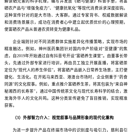
解读硒元素的科学机理，编写并发放《硒与健康》科普手册，将富
硒农产品与“增强免疫力”、“健康抗氧化”等现代消费诉求深度挂钩。
这种宣传针对的是大市场、大客群。通过专家背书、权威数据解读
和消费场景展示，成功在消费者心中建立起优质优价的心理预期，
使富硒农产品从普通农资转变为健康礼品。
企业端则针对不同消费群体实施差异化传播策略，实现市场的
精准触达。例如，神州医药集团针对国内中产阶级对
“亚健康”的焦
虑，自
2019
年开始通过自有抖音号开设“富硒养生课堂”。由董事长带
头，先通过外部专家进行培训，再由员工独立开展直播，将富硒茶
定位为“现代人的养生伴侣”，将富硒产品嵌入日常养生场景，主打便
捷化、生活化。在开拓马来西亚、港澳台市场时，企业侧重于“药食
同源”的文化叙事。例如，重点推介富硒养生茶，将其包装为“来自神
秘湘西的长寿茶”，通过中国传统茶文化与现代长寿科学的结合，激
发海外华人的文化共鸣。这种分类宣传避免了盲目推销，实现精准
获客。
（
3
）外部智力介入：视觉叙事与品牌形象的现代化重构
为进一步提升产品在终端市场中的识别度与吸引力，慈利县引