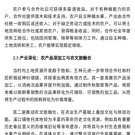
农户参与合作社后可获得多渠道收益。对于有种植能力的农
户，合作社提供苗木和技术支持，农户自主种植水果，产出由合作
社统一收购后返还收入；对于缺乏劳动力或技术的农户，可以将土
地流转给合作社或其他农户，获得租金收益；同时，合作社全年提
供务工岗位，包括田间管理、除草等轻体力工作。通过自主种植、
土地流转和务工，农户能够实现稳定增收。
2.3
产业深化：农产品深加工与农文旅融合
当村内土地资源开发趋于饱和，王林元进一步带领合作社和村
民积极延伸价值链，并探索出两类有效方式。其一是发展农产品深
加工，以消纳次品果并提升附加值。通过制作秋梨膏等产品，将原
本难以按鲜果销售的次品果转化为可储存、可销售的加工品，从而
将生产过程中的损耗转化为价值增量。
其二是推动农文旅融合，在农业生产基础上叠加文化与体验功
能。溪口镇依托本地较为丰富的革命历史文化资源，例如具有重要
历史象征意义的苏维埃旧址等革命遗存，并将其与乡村生态景观和
水果产业相结合。在具体业态上，通过整合河岸户外拓展基地、露