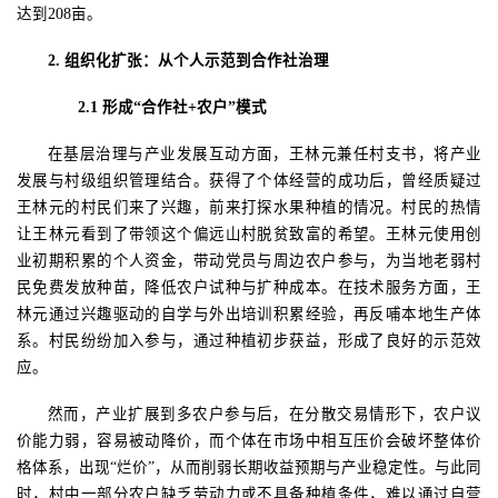
达到
208
亩。
2.
组织化扩张：从个人示范到合作社治理
2.1
形成“合作社
+
农户”模式
在基层治理与产业发展互动方面，王林元兼任村支书，将产业
发展与村级组织管理结合。获得了个体经营的成功后，曾经质疑过
王林元的村民们来了兴趣，前来打探水果种植的情况。村民的热情
让王林元看到了带领这个偏远山村脱贫致富的希望。王林元使用创
业初期积累的个人资金，带动党员与周边农户参与，为当地老弱村
民免费发放种苗，降低农户试种与扩种成本。在技术服务方面，王
林元通过兴趣驱动的自学与外出培训积累经验，再反哺本地生产体
系。村民纷纷加入参与，通过种植初步获益，形成了良好的示范效
应。
然而，产业扩展到多农户参与后，在分散交易情形下，农户议
价能力弱，容易被动降价，而个体在市场中相互压价会破坏整体价
格体系，出现
“烂价”，从而削弱长期收益预期与产业稳定性。与此同
时，村中一部分农户缺乏劳动力或不具备种植条件，难以通过自营