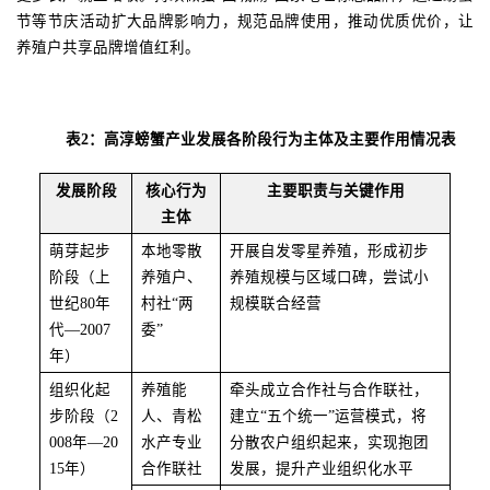
节等节庆活动扩大品牌影响力，规范品牌使用，推动优质优价，让
养殖户共享品牌增值红利。
表
2：高淳螃蟹产业发展各阶段行为主体及主要作用情况表
发展阶段
核心行为
主要职责与关键作用
主体
萌芽起步
本地零散
开展自发零星养殖，形成初步
阶段（上
养殖户、
养殖规模与区域口碑，尝试小
世纪
80年
村社
“两
规模联合经营
代
—
2007
委”
年）
组织化起
养殖能
牵头成立合作社与合作联社，
步阶段（
2
人、青松
建立
“五个统一”运营模式，将
008年
—
20
水产专业
分散农户组织起来，实现抱团
15年）
合作联社
发展，提升产业组织化水平