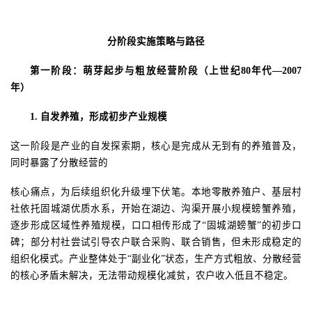
分阶段实施策略与路径
第一阶段：
萌芽起步与粗放经营阶段
（上世纪
80年代—2007
年）
1.
自发养殖，形成初步产业规模
这一阶段是产业的自发探索期，核心是完成从无到有的养殖普及，
同时暴露了分散经营的
核心痛点，为后续组织化升级埋下伏笔。本地零散养殖户、基层村
社依托固城湖优质水系，开始在湖边、沟渠开展小规模螃蟹养殖，
逐步形成区域性养殖规模，口口相传形成了
“固城湖螃蟹”的初步口
碑；部分村社尝试引导农户联合采购、联合销售，但未形成稳定的
组织化模式。产业整体处于“副业化”状态，生产方式粗放、分散经营
的核心矛盾未解决，无法带动规模化减贫，农户收入低且不稳定。