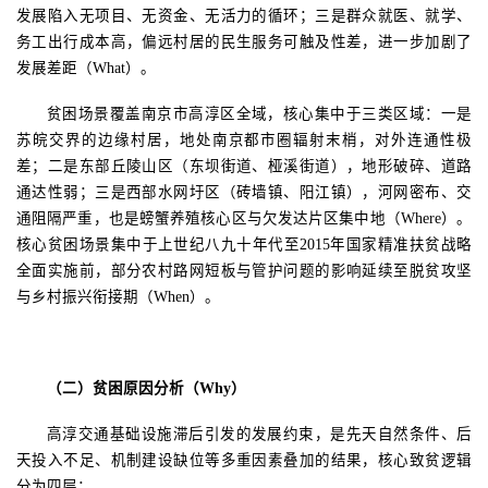
发展陷入无项目、无资金、无活力的循环；三是群众就医、就学、
务工出行成本高，偏远村居的民生服务可触及性差，进一步加剧了
发展差距（What）。
贫困场景覆盖南京市高淳区全域，核心集中于三类区域：一是
苏皖交界的边缘村居，地处南京都市圈辐射末梢，对外连通性极
差；二是东部丘陵山区（东坝街道、桠溪街道），地形破碎、道路
通达性弱；三是西部水网圩区（砖墙镇、阳江镇），河网密布、交
通阻隔严重，也是螃蟹养殖核心区与欠发达片区集中地（
Where）。
核心贫困场景集中于上世纪八九十年代至2015年国家精准扶贫战略
全面实施前，部分农村路网短板与管护问题的影响延续至脱贫攻坚
与乡村振兴衔接期（
When）。
（二）贫困原因分析（
Why）
高淳交通基础设施滞后引发的发展约束，是先天自然条件、后
天投入不足、机制建设缺位等多重因素叠加的结果，核心致贫逻辑
分为四层：