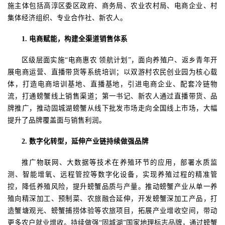
施主体
包括
高淳区委区政府、商务局、农业农村局、电商企业、村
集体经济组织、专业合作社、新农人。
1.
电商赋能，构建全渠道销售体系
区级层面实施
“电商惠农 领航计划”，面向养殖户、返乡青年开
展电商运营、直播带货等系统培训；以双游村农民创业园为核心载
体，打造电商培训基地、直播基地，引进电商企业、配套冷链物
流，打通螃蟹线上销售渠道；第一书记、新农人通过直播带货、品
牌推广，推动固城湖螃蟹从线下批发市场走向全国线上市场，大幅
提升了品牌覆盖面与销售利润。
2.
数字化转型，延伸产业链持续做强品牌
推广物联网、大数据等技术在养殖环节的应用，部署水质监
测、智能增氧、远程管控等数字化设备，实现养殖过程的精准管
控，降低养殖风险，提升螃蟹品质与产量。推动螃蟹产业从单一养
殖向精深加工、预制菜、农旅融合延伸，开发螃蟹深加工产品，打
造蟹塘观光、螃蟹捕捞体验等农旅项目，拓展产业增收空间，带动
更多农户就业增收。持续做强
“固城湖”国家地理标志品牌，通过螃蟹