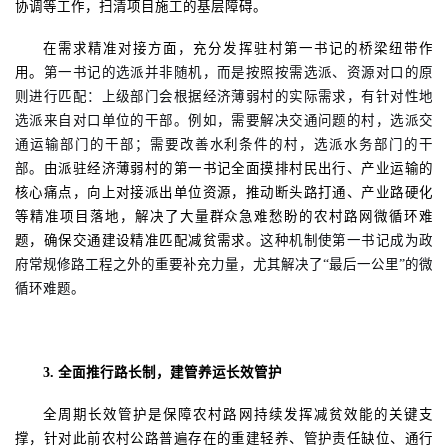
协调等工作，扫清项目施工的基层障碍。
在需求精准对接方面，充分发挥驻村第一书记
的桥梁纽带作
用。
第一书记的选派并非随机，而是按照按需选派、资源对口的原
则进行匹配：上级部门会根据经济薄弱村的实际需求，有针对性地
选派来自对口单位的干部。例如，需要解决交通问题的村，选派交
通运输部门的干部；需要改善水利条件的村，选派水务部门的干
部。
由派驻经济薄弱村的第一书记全面摸排村民出行、产业运输的
核心痛点，向上对接派出单位资源，推动断头路打通、产业路硬化
等精准项目落地，解决了大量群众急难愁盼的农村路网微循环难
题，确保交通建设精准匹配减贫需求。
这种机制使第一书记成为政
府常规修路工程之外的重要补充力量，尤其解决了
“最后一公里”的微
循环难题。
3
.
全面推行路长制，建管养运长效管护
全周期长效管护是保障农村路网持续发挥减贫效能的关键支
撑，针对此前农村公路普遍存在的重建轻养、管护责任缺位、通行