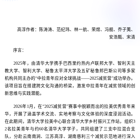
高淳作者：陈涛涛、范纪玮、林一航、荣煜、冯舰、乔子荑、
安浩甄、宋清
序言：
2025
年，由清华大学携手巴西里约热内卢联邦大学、智利天主
教大学、智利大学、秘鲁太平洋大学及五矿秘鲁邦巴斯公司等多家
机构共同主办的“中拉青年应对全球挑战——
2025
减贫营”成功举办。
该项目旨在搭建跨文化沟通的桥梁，激发中拉青年在减贫领域的创
新思维与实践潜能。
2026
年
1
月，在“
2025
减贫营”赛事中脱颖而出的拉美优秀青年来
华，开展了涵盖学术交流、实地考察与文化体验的深度浸润活动。
在此期间，清华大学拉美中心联合清华大学乡村振兴工作站，组织
3
2
名拉美青年与约
60
名清华大学学子，共同组建了三支中拉混合支
队，分赴云南南涧、江苏高淳、湖南慈利三个减贫示范地进行深入