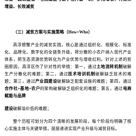
增益、长效减贫
（三）减贫方案与实施策略（
How+Who）
高淳螃蟹产业的减贫实践，核心是通过组织化、规模化、标准
化、品牌化、数字化的全链条升级，将分散的小农户纳入现代产业
体系，把生态资源优势转化为产业优势与增收红利。
针对上述的贫
困原因，高淳区作了针对性的举措：第一，通过
土地流转机制
破解
生产分散化的难题；第二，通过
技术培训机制
破解缺乏技术的难
题；第三，通过
产业园建设
破解缺乏配套设施的难题；第四，通过
合作社
+基地+农户
的架构
破解缺乏组织化的难题；第五，通过
电商
赋能与品牌
建设
破解溢价低的难题；
整个历程可划分为四个清晰的发展阶段，每个阶段均明确了核
心实施主体与关键举措，层层递进实现产业升级与减贫目标。