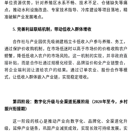
单位资源优势，针对养殖区水系不畅、技术不足、仓储缺失等痛
点，推动水利设施改造、专家技术指导、冷库建设等项目落地，精
准破解产业发展堵点。
5.
完善利益联结机制，带动低收入群体增收
合作社与产业园优先吸纳建档立卡
低收入户参与养殖、务工，
通过保护价收购机制，在市场低迷时以高于市场价的价格收购农户
螃蟹，降低低收入农户的市场风险。
这一机制的实现，并非政府直
接补贴，而是合作社通过规模化经营、品牌溢价和全产业链整合，
将企业端利润让渡给农户的结果。
通过订单农业、股份合作等模
式，让低收入群体嵌入产业链，实现稳定增收。
第四阶段：数字化升级与全渠道
拓展
阶段（
2020
年至今，乡村
振兴衔接期）
这一阶段的核心是推动产业向数字化、品牌化、全渠道化升
级，延伸产业链条，巩固产业减贫成效，实现长效可持续发展。实