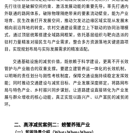
先行往往是破解空间约束、激活发展动能的重要先导。率先打通内
外联通的路网体系，破除物理隔绝带来的要素流动壁垒，能为产业
培育、民生改善打开发展空间，推动欠发达边缘区域实现从发展末
梢向前沿阵地的转变。农村交通建设需建立上下联动的协同治理模
式，通过顶层统筹搭建全域路网框架，依托基层组织与靶向选派的
驻村力量精准对接民生与产业需求，整合多方资源落地关键道路项
目，实现规划布局与实际发展需求的精准适配。
交通基础设施的减贫价值，既依赖于科学建设，更离不开长效
管护与产业融合的双重支撑。要建立建管养运一体化的长效机制，
以明晰的责任划分与刚性考核制度，保障交通设施持续稳定发挥效
能；同时推动交通建设与减贫目标、产业发展深度绑定，将路网布
局与特色产业、乡村振兴同步谋划，让道路建设直接转化为产业发
展与群众增收的核心动能，真正实现以路兴产、以产富民的减贫闭
环。
二、高淳减贫案例二：螃蟹养殖产业
（一）贫困场景介绍（
What+When+Where）