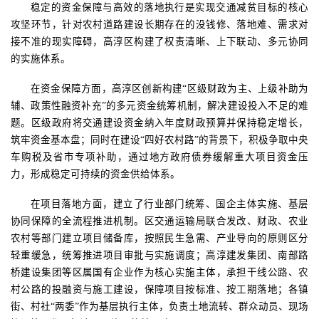
稳定的资金保障与高效的落地执行是实现交通减贫目标的核心
攻坚环节，针对农村道路建设长期存在的没钱修、落地难、需求对
接不准的现实障碍，高淳区构建了权责清晰、上下联动、多元协同
的实施体系。
在资金保障方面，高淳区创新构建
“区级财政为主、上级补助为
辅、政策性融资补充”的多元资金统筹机制，解决建设投入不足的难
题。区级政府将交通建设资金纳入年度财政预算并保持稳定增长，
筑牢资金基本盘；同时在建设“四好农村路”
的背景下，积极争取中央
车购税及省市专项补助，通过地方政府债券缓解重大项目资金压
力，形成稳定可持续的资金供给体系。
在项目落地方面，建立了行业部门统筹、国企主体实施、基层
协同保障的全流程推进机制。区交通运输局联合发改、财政、农业
农村等部门建立项目储备库，按照民生急需、产业导向的原则区分
轻重缓急，统筹推进项目审批与实施调度；高淳建发集团、南部路
桥建设集团等区属国有企业作为核心实施主体，承担干线公路、农
村公路的投融资与施工建设，保障项目按标准、按工期落地；各镇
街、村社
“两委”
作为基层执行主体，负责土地流转、群众动员、现场