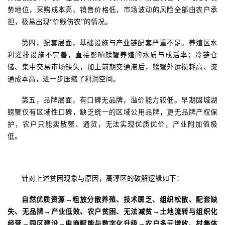
势地位，采购成本高、销售价格低，市场波动的风险全部由农户承
担，极易出现
“价贱伤农”的情况。
第四，配套层面，基础设施与产业链配套严重不足。养殖区水
利灌排设施不完善，直接影响螃蟹养殖的水质与成活率；冷链仓
储、集中交易市场缺失，加上前期交通滞后，螃蟹外运损耗高、流
通成本高，进一步压缩了利润空间。
第五，品牌层面，有口碑无品牌，溢价能力较低。早期固城湖
螃蟹仅有区域性口碑，缺乏统一的区域公用品牌，更无品牌产权保
护，农户只能卖散蟹、通货，无法实现优质优价，产业附加值极
低。
针对上述贫困现象与原因，高淳区的破解逻辑如下：
自然优质资源
→粗放分散养殖、技术匮乏、组织松散、配套缺
失、无品牌→产业低效、农户贫困、无法减贫→土地流转与组织化
经营→园区建设→电商赋能与数字化升级→农户多元增收、村集体