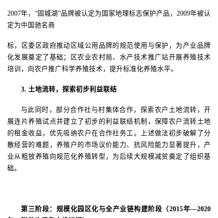
2007年，“固城湖”品牌被认定为国家地理标志保护产品
，
2009年被认
定为中国驰名商
标，区委区政府推动区域公用品牌的规范使用与保护，为产业品牌
化发展奠定了基础；区农业农村局、水产技术推广站开展养殖技术
培训，向农户推广科学养殖技术，提升标准化养殖水平。
3.
土地流转，探索初步利益联结
与此同时，部分合作社与村集体合作，探索农户土地流转，开
展连片养殖试点
并
建立了初步的利益联结机制，保障农户流转土地
的租金收益，优先吸纳农户在合作社务工。上述做法初步破解了分
散经营的难题，养殖户的市场议价能力、抗风险能力显著提升，产
业从粗放养殖向规范化养殖转型，为后续大规模减贫奠定了组织基
础。
第三阶段：规模化
园区化
与全产业链构建阶段（
2015年—2020