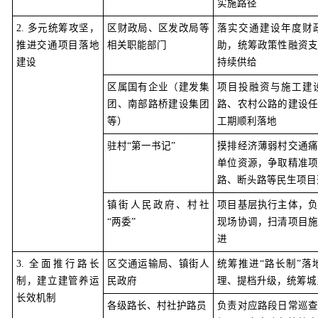
实施路径
2. 多元统筹攻坚，
区财政局、区发改局等
落实交通建设年度财
推进交通项目落地
相关职能部门
助，统筹政策性融资
建设
持续供给
区属国有企业（建发集
项目投融资与施工建
团、南部路桥建设集团
路、农村公路的建设
等）
工期顺利落地
驻村
“第一书记”
摸排经济薄弱村交通
单位资源，争取精准
路、断头路等民生项目
镇街人民政府、村社
项目基层执行主体，
“两委”
现场协调，扫清项目
进
3. 全面推行路长
区交通运输局、镇街人
统筹推进
“路长制”
制，建立建管养运
民政府
理、提档升级，统筹城
长效机制
各级路长、村社护路员
负责对应路段日常巡