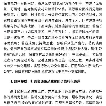
保障能力不足的问题，高淳区以
“路长制”为核心抓手，构建了全覆
盖、可落地、能考核的农村公路管护体系。高淳区全面推行分级路
长制度，由镇街、村社负责人分级担任辖区内农村公路的路长，将
农村公路管理养护责任细化到具体路段、具体个人，同时建立考核
结果与养护经费拨付、干部问责机制直接挂钩的管理制度
：若路长
出现履职不力（如路况变差、养护不及时），将实行阶梯式问责；
出现不达标时，
整改不到位或连续不合格将在全区通报并取消年度
评优资格；若造成路况持续恶化、影响群众生产出行，将约谈路
长，情节严重的将核减对应路段养护经费并调整路长人选，确保
“路
长制”落地见效，保障农村公路长期完好通行。
在此基础上，持续推
进农村公路提档升级，完善道路安防设施、亮化工程，同步推进城
乡公交一体化建设，实现行政村公交全覆盖，打通群众出行
“最后一
公里”，保障农村路网长期稳定发挥民生与产业支撑效能。
4
.
路网提质，打通交通带动减贫的价值转化通道
高淳区的交通减贫工作，并未止步于道路建设本身，而是以完
善的路网为基础，推动交通优势向产业优势、增收优势转化，实现
从修路通
到造血致富的减贫闭环。在规划与建设阶段，高淳区始终