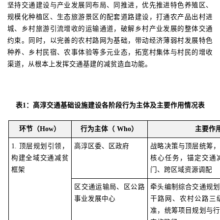
坚持交通建设与产业发展同布局、同推进，优先推进特色养殖区、
规模化种植区、生态旅游景区的配套道路建设，打通农产品出村进
城、乡村旅游引流增收的运输通道，破解乡村产业发展的整体交通
约束。同时，以完善的农村路网为基础，带动经济薄弱村发展特色
种养、乡村民宿、农事体验等多元业态，拓宽村集体与村民的增收
渠道，从根本上发挥交通基建的减贫造血功能。
表
1：高淳交通基础设施建设各阶段行为主体及主要作用情况表
环节
（
How
）
行为主体
（
Who
）
主要作
1. 顶层规划引领，
高淳区委、区政府
战略决策与顶层统筹
构建全域交通减贫
核心任务，锚定交通
框架
门、跨区域资源调配
区交通运输局、区公路
牵头编制综合交通规
事业发展中心
干路网、农村公路三
准，统筹项目规划与