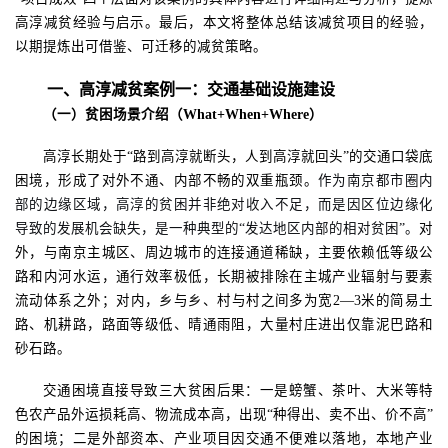
高淳减贫经验与启示
。最后，本文将
整体
总结该减贫项目的经验，
以期提炼出可借鉴
、可迁移
的减贫策略。
一、高淳减贫案例一：交通基础设施建设
（一）贫困场景介绍（
What+When+Where）
高淳长期处于
“路到高淳就断头，人到高淳就回头”的交通口袋底
困境，形成了对外不通、内部不畅的双重瓶颈。
作为南京都市圈内
部的边缘区域，高淳的贫困并非绝对收入不足，而是因区位边缘化
导致的发展机会缺失，是一种典型的
“发达地区内部的相对贫困”。
对
外，与南京主城区、周边城市的连接通道稀缺，主要依赖低等级公
路和内河水运，通行效率极低，长期被排除在主城产业辐射与要素
流动体系之外；对内，乡与乡、村与村之间多为宽
2—3米的简易土
路、机耕路，路面等级低、晴通雨阻，大量村庄进出仅靠泥巴路和
砂石路。
交通困境直接导致三大贫困后果：一是螃蟹、茶叶、大米等特
色农产品外运损耗高、物流成本高，出现
“种得出、卖不出、价不高”
的困境；二是外部资本、产业项目因交通不便难以落地，本地产业