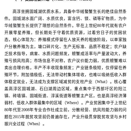
高淳坐拥固城湖优质水系，具备中华绒螯蟹生长的绝佳自然条
件。
固城湖水面广阔、水质优良，富含钙、镁、磷等矿物质，为中
华绒螯蟹生长提供了理想的自然条件。
早在上世纪
80年代就有农户
开展零星养殖，但长期处于守着优质资源，过着穷日子的贫困状
态，核心体现为：养殖模式停留在人放天养的粗放阶段，以单家独
户分散养殖为主，塘口碎片化、生产无标准、品质不稳定；农户缺
乏技术指导，病害、水质问题频发，螃蟹成活率与产量波动大，养
殖亏损风险高；市场信息不对称，农户议价能力弱，优质螃蟹难以
卖出合理价格，丰产不丰收现象频发；产业链条极短，仅停留在养
殖环节，附加值极低，无法带动村集体增收，也难以吸纳低收入群
体稳定就业，无法成为支撑区域减贫的支柱产业（What）。核心覆
盖高淳区固城湖、石臼湖周边区域，重点集中于西部圩区的阳江
镇、砖墙镇、固城街道、淳溪街道等螃蟹主产区，也是高淳经济薄
弱村、低收入群体最集中的区域（Where）。产业贫困集中于上世纪
80年代至2008年专业合作社成立前，分散经营、抗风险能力弱的问
题在2015年脱贫攻坚前仍普遍存在，产业升级贯穿脱贫攻坚与乡村
振兴全过程（When）。