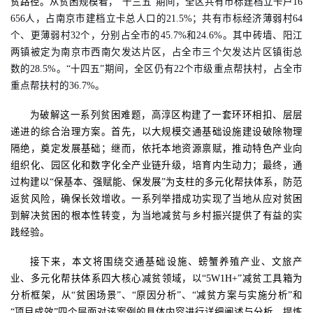
贫路径。
从贫困规模看，
“十三五”期间，全区共有市标建档立卡户16
656人，占南京市建档立卡总人口的21.5%；共有
市标
经济薄弱村
64
个、更薄弱村32个，分别占全市的45.7%和24.6%。其中砖墙、阳江
两镇被定为南京市西南欠发达片区，占全市三个欠发达片区镇街
总
数的
28.5%。“十四五”期间，全区仍有22个市级重点帮扶村，占全市
重点帮扶村的36.7%。
为破解这
一系列
贫困难题，高淳区构建了一套环环相扣、层层
递进的综合治理方案。首先，以大规模交通基础设施建设破除物理
隔绝，奠定发展基础；继而，依托本地资源禀赋，推动特色产业向
组织化、园区化和数字化全产业链升级，培育内生动力；最终
，
通
过构建以
“保基本、强赋能、保发展”为支柱的多元化帮扶体系，防范
返贫风险，确保长效增收。一系列举措成功实现了当地从应对贫困
到解决贫困的根本性转变，为当地减贫与乡村振兴提供了
有益的
实
践经验。
接下来，本文将围绕交通基础设施、螃蟹养殖产业、文旅产
业、多元化帮扶体系四大核心减贫领域，以
“5W1H+”减贫工具箱为
分析框架，从“贫困场景
”、“
原因分析
”、“减贫方案与实施分析”和
“项目成效”
四个层面
对该案例的具体内容进行详细阐述与分析
，提炼