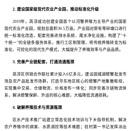
2.
建设国家级现代农业产业园，推动标准化升级
2019年，高淳成功创建全国首个以河蟹养殖为主导产业的国家
现代农业产业园，规划总面积30.5万亩。产业园对原有零碎塘口进行
统一标准化改造，配套完善进排水系统、尾水净化设施，构建了“十
个统一”
的全链条服务体系，推行工区制管理，将传统养殖转变为标
准化、可控化的现代生产模式，大幅提升了养殖效率与产品品质。
3.
完善产业链配套，打通流通瓶颈
高淳区供销合作联社累计投入
6亿多元，建设固城湖螃蟹批发市
场及农产品批发市场群，打造华东地区核心的螃蟹产地集散枢纽，
实现集中交易、仓储物流、价格发布一体化；同步完善冷链物流体
系，解决螃蟹保鲜、外运的核心难题，大幅降低流通损耗。
4.
破解养殖技术与资源瓶颈
区水产技术推广站建立常态化技术培训与下乡指导机制，解决
农户养殖中的病害、水质调控等技术难题；驻村第一书记发挥派出