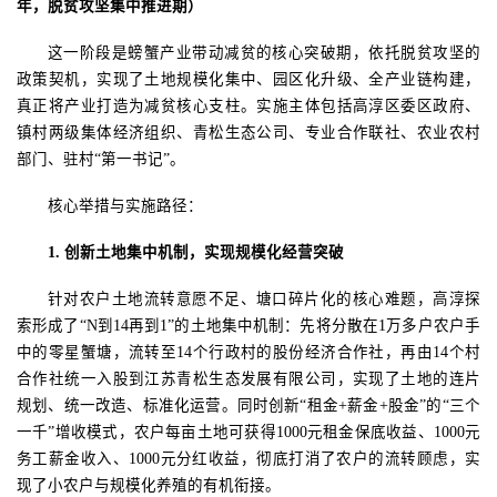
年，脱贫攻坚集中推进期）
这一阶段是螃蟹产业带动减贫的核心突破期，依托脱贫攻坚的
政策契机，实现了土地规模化集中、园区化升级、全产业链构建，
真正将产业打造为减贫核心支柱。实施主体
包括
高淳区委区政府、
镇村两级集体经济组织、青松生态公司、专业合作联社、农业农村
部门、驻村
“第一书记”。
核心举措与实施路径：
1.
创新土地集中机制，实现规模化经营突破
针对农户土地流转意愿不足、塘口碎片化的核心难题，高淳探
索形成了
“N到14再到1”的土地集中机制：先将分散在1万多户农户手
中的零星蟹塘，流转至14个行政村的股份经济合作社，再由14个村
合作社统一入股到江苏青松生态发展有限公司，实现了土地的连片
规划、统一改造、标准化运营。同时创新“
租金
+薪金+股金
”的“三个
一千”
增收模式，农户每亩土地可获得
1000元租金保底收益、1000元
务工薪金收入、1000元分红收益，彻底打消了农户的流转顾虑，实
现了小农户与规模化养殖的有机衔接。