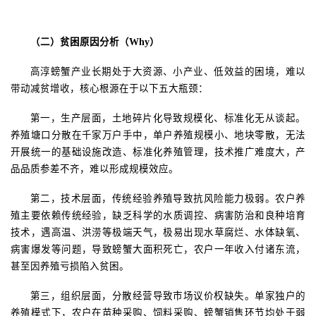
（二）贫困原因分析（
Why）
高淳螃蟹产业长期处于大资源、小产业、低效益的困境，难以
带动减贫增收，核心根源在于
以下
五大瓶颈：
第一，生产层面，土地碎片化导致规模化、标准化无从谈起。
养殖塘口分散在千家万户手中，单户养殖规模小、地块零散，无法
开展统一的基础设施改造、标准化养殖管理，技术推广难度大，产
品品质参差不齐，难以形成规模效应。
第二，技术层面，传统经验养殖导致抗风险能力极弱。农户养
殖主要依赖传统经验，缺乏科学的水质调控、病害防治和良种培育
技术，遇高温、洪涝等极端天气，极易出现水草腐烂、水体缺氧、
病害爆发等问题，导致螃蟹大面积死亡，农户一年收入付诸东流，
甚至因养殖亏损陷入贫困。
第三，组织层面，分散经营导致市场议价权缺失。单家独户的
养殖模式下，农户在苗种采购、饲料采购、螃蟹销售环节均处于弱