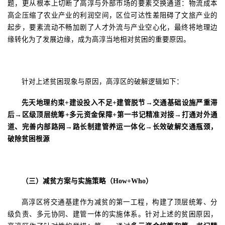
题，更从根本上切断了高淳与外部市场的要素交换通道：物流成本
高企压缩了农业产业的利润空间，区位可达性差阻碍了文旅产业的
起步，要素流动不畅加剧了人才外流与产业空心化，最终将地理边
缘转化为了发展边缘，成为高淳当地相对贫困的重要原因。
针对上述贫困现象与原因，高淳区的破解逻辑如下：
先天地理约束
+
建设投入
不足
+建管脱节→交通基础设施严重滞
后→区级顶层统筹+多元资金保障+第一书记精准对接→打通对外通
道、完善内部路网→路长制建管养运一体化→长效破解交通瓶颈，
破除贫困根源
（三）减贫方案与实施策略（
How+Who）
高淳区将交通基建作为减贫的第一工程，构建了顶层统筹、分
级负责、多元协同、建管一体的实施体系。针对上述的贫困原因，