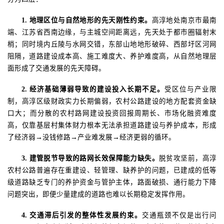
1. 地理区位与自然地形的先天刚性约束。
高淳地处南京市最南
端、江苏省西南边缘，与主城空间距离远，先天处于都市圈辐射末
梢；同时境内丘陵与水网交错，东部山地地形破碎、西部圩区河网
阻隔，道路建设成本高、施工难度大、养护难度高，从自然地理层
面形成了交通发展的先天障碍。
2. 经济基础薄弱导致的建设投入长期不足。
受区位与产业限
制，高淳区级财政实力长期偏弱，农村公路建设的地方配套资金缺
口大；而分散的农村路网建设投资回报周期长、市场化融资难度
高，仅靠基层村集体
财力根本无法承担道路建设与养护成本，形成
了经济弱
→没钱修路→产业难发展→经济更弱的循环。
3. 建管脱节导致的路网长效保障能力缺失。
脱贫攻坚前，高淳
农村公路普遍存在重建设、轻管理、缺养护的问题，已建成的低等
级道路缺乏专门的养护资金与管护主体，路面破损、通行能力下降
问题突出，即便少量建成的道路也难以长期稳定发挥作用。
4. 交通滞后引发的整体性发展约束。
交通瓶颈不仅是出行问