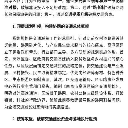
高淳区作了针对性的举措：第一，通过
多元资金统筹和第一书记
精
准
对接，
破解建设投入不足的难题；第二，通过
“路长制”
破解路网
长效保障缺失的问题；第三，通过
交通提质升级
破解发展约束。
1
.
顶层规划引领，构建协同的交通总体框架
系统规划是交通减贫工作的总牵引，针对此前农村道路建设缺
乏统筹、路网碎片化、与产业民生需求脱节的核心痛点，高淳区建
立了党委政府牵头、行业部门主导、多方联动的规划实施体系。首
先，高淳区委、区政府将交通基建纳入脱贫攻坚与乡村振兴的核心
任务，从区级层面锚定交通减贫的战略定位，把交通建设与产业发
展、乡村振兴、民生改善精准绑定，优先向经济薄弱村、特色种养
区、生态旅游区倾斜资源。其次，区交通运输局、区公路事业发展
中心等行业主管部门牵头，编制《南京市高淳区综合交通规划》，
明确对外高速通道、区域骨干路网、农村公路三级建设体系，打破
镇街、村社的行政边界，破解此前零散建设导致的路网割裂问题，
为全域交通减贫划定清晰的实施路径。
2
.
统筹攻坚，破解交通建设资金与落地执行瓶颈