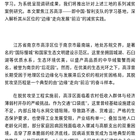
学习。为系统呈现调研成果，我们将推出针对上述三地的系列减贫
案例研究。本文聚焦江苏高淳——即中国
-
智利支队的学习基地，深
入解析其从区位的“边缘”走向发展“前沿”的减贫实践。
江苏省南京市高淳区位于南京市最南端，地处苏皖交界，是著
名的
“国际慢城”和国家生态文明建设示范区。这里坐拥固城湖、石臼
湖等优质水系，生态环境优美，以盛产高品质的中华绒螯蟹而闻
名，被誉为南京的“后花园”。然而，在优美的生态光环之下，高淳曾
长期受困于地理区位边缘化与发展滞后交织的相对贫困格局，其脱
贫攻坚历程是一个典型的由“边缘”走向“前沿”的奋斗样本。
在脱贫攻坚工程实施前，高淳区面临着农村低收入群体与经济
薄弱村并存的严峻挑战。作为交通
“口袋底”，这里曾经基础设施建设
不足，内部丘陵与水网交错阻隔，导致路不通、货难运；严格的生
态保护要求，也使得工业发展受阻，产业结构单一；叠加当地人口
老龄化问题，部分家庭因病
因
残面临收入骤减与高额支出的双重困
境，击穿了原本脆弱的经济底线，因病返贫致贫成为当地典型的致