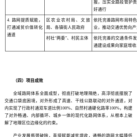
报，压实全路段管护
好通行
4. 路网提质赋能，
区农业农村局、文旅
依托完善路网布局特
打通减贫价值转化
局、各镇街人民政府
业，推动交通优势向产
通道
村社
“两委”、村民主体
依托完善的交通条件
通建设成果向家庭增收
（四）项目成效
全域路网体系全面成型，彻底打破地理隔绝，高淳彻底摆脱了
交通口袋底困境，对外形成了高速、干线公路联动的对外通道，对
内实现了行政村通双车道比例
100%、自然村通硬化路率100%，构建
了对外畅通、内部循环、城乡一体的现代化路网体系，从根本上破
解了地理区位边缘化的约束。
产业发展瓶颈破除，直接赋能减贫增收，通畅的路网大幅降低