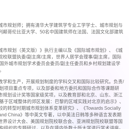
城市规划师；拥有清华大学建筑学专业工学学士、城市规划与
列颠哥伦比亚大学、50名中国建筑师在法国、法国文化部建筑
城市规划（英文版）》执行主编以及《国际城市规划》、《城
历任亚洲规划院校联盟执委/副主席/主席，世界人居学会理事/副主席，国际
国外城市规划学术委员会委员/副主任委员和乡村规划建设学
。
教学和生产，开展规划制度的学科交叉和国际比较研究。负责/
计划项目重点专项，以及部委和地方委托和国际合作等课题研
市规划设计奖等国家级奖项，以及教育部和北京、山东、浙江
《基于区域整体的郊区发展：巴黎的区域实践对北京的启示》、
时期城市规划体系变革研究》、《Towards Socially
ility in Europe and China》等中英文专著，以中英法日韩等多种语言发表期
世界设计大会、美国规划院校联合会、亚洲规划院校联盟等国
机构组织的专题研讨，以及在境内外数十所大学进行学术讲座。