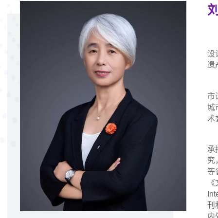
设
遗
市
城
术
承
究
等
《
In
刊
内