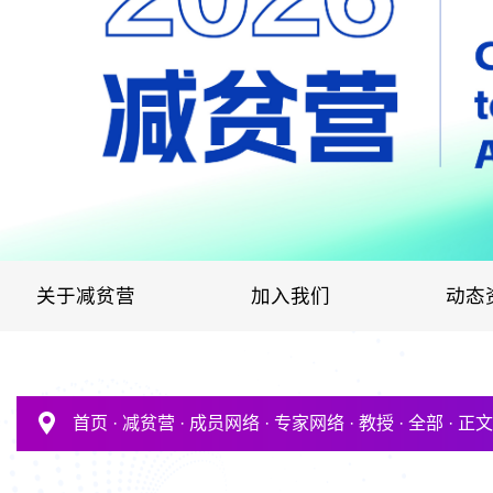
关于减贫营
加入我们
动态
首页
·
减贫营
·
成员网络
·
专家网络
·
教授
·
全部
·
正文