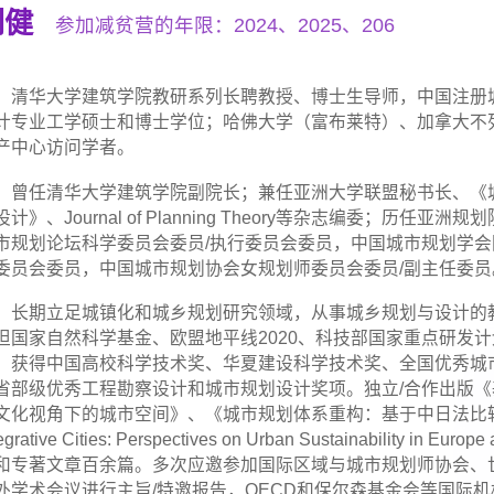
刘健
参加减贫营的年限：2024、2025、206
清华大学建筑学院教研系列长聘教授、博士生导师，中国注册
计专业工学硕士和博士学位；哈佛大学（富布莱特）、加拿大不
产中心访问学者。
曾任清华大学建筑学院副院长；兼任亚洲大学联盟秘书长、《
设计》、Journal of Planning Theory等杂志编委；
市规划论坛科学委员会委员/执行委员会委员，中国城市规划学会
委员会委员，中国城市规划协会女规划师委员会委员/副主任委员
长期立足城镇化和城乡规划研究领域，从事城乡规划与设计的
担国家自然科学基金、欧盟地平线2020、科技部国家重点研发
，获得中国高校科学技术奖、华夏建设科学技术奖、全国优秀城
省部级优秀工程勘察设计和城市规划设计奖项。独立/合作出版
文化视角下的城市空间》、《城市规划体系重构：基于中日法比较的转型
tegrative Cities: Perspectives on Urban Sustainab
和专著文章百余篇。多次应邀参加国际区域与城市规划师协会、
外学术会议进行主旨/特邀报告，OECD和保尔森基金会等国际