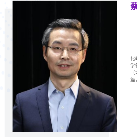
化
学
（
篇