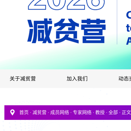
关于减贫营
加入我们
动态
首页
·
减贫营
·
成员网络
·
专家网络
·
教授
·
全部
·
正文