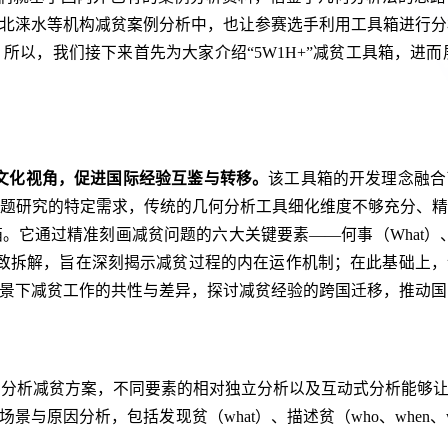
涞水等机构减贫案例分析中，也让参赛选手利用工具箱进行分析
以，我们接下来首先为大家介绍“5W1H+”减贫工具箱，进而展
跨文化视角，促进国际经验互鉴与转移。
该工具箱的开发理念融合
题研究的特定需求，传统的几何分析工具细化维度不够充分、
通过精准刻画减贫问题的六大关键要素——何事（What）、何时
细致拆解，旨在深刻揭示减贫过程的内在运作机制；在此基础上，
景下减贫工作的共性与差异，探讨减贫经验的跨国迁移，推动国
场景和分析减贫方案，不同要素的相对独立分析以及互动式分析能
与原因分析，包括发现贫（what）、描述贫（who、when、w