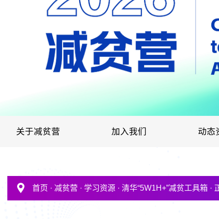
关于减贫营
加入我们
动态
首页
·
减贫营
·
学习资源
·
清华“5W1H+”减贫工具箱
·