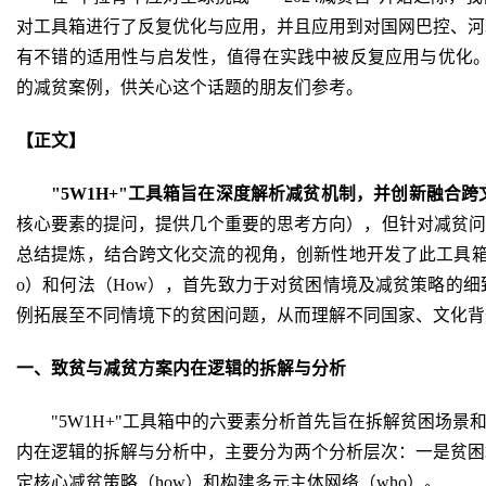
对工具箱进行了反复优化与应用，并且应用到对国网巴控、河北
有不错的适用性与启发性，值得在实践中被反复应用与优化。所
的减贫案例，供关心这个话题的朋友们参考。
【正文】
"5W1H+"工具箱旨在深度解析减贫机制，并创新融合
核心要素的提问，提供几个重要的思考方向），但针对减贫问
总结提炼，结合跨文化交流的视角，创新性地开发了此工具箱。它
o）和何法（How），首先致力于对贫困情境及减贫策略的
例拓展至不同情境下的贫困问题，从而理解不同国家、文化背
一、致贫与减贫方案内在逻辑的拆解与分析
"5W1H+"工具箱中的六要素分析首先旨在拆解贫困
内在逻辑的拆解与分析中，主要分为两个分析层次：一是贫困场景
定核心减贫策略（how）和构建多元主体网络（who）。