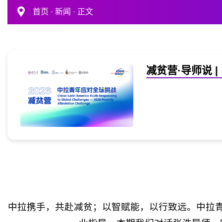
首页
·
新闻
· 正文
减贫营·导师说 
中拉携手，共赴减贫；以智赋能，以行致远。中拉